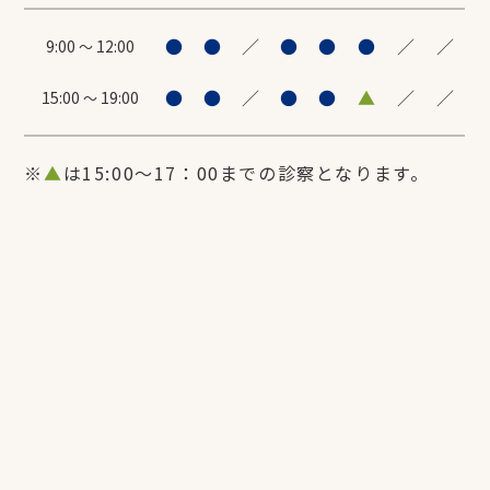
●
●
／
●
●
●
／
／
9:00
12:00
～
●
●
／
●
●
▲
／
／
15:00
19:00
～
※
▲
は15:00～17：00までの診察となります。