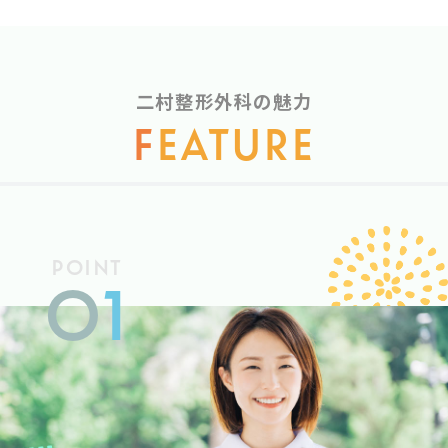
二村整形外科の魅力
F
EATURE
POINT
0
1